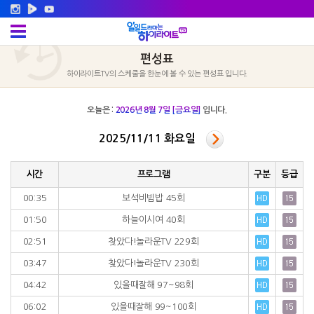
편성표
하이라이트TV의 스케줄을 한눈에 볼 수 있는 편성표 입니다.
오늘은 :
2026년 8월 7일 [금요일]
입니다.
2025/11/11 화요일
시간
프로그램
구분
등급
00:35
보석비빔밥 45회
01:50
하늘이시여 40회
02:51
찾았다!놀라운TV 229회
03:47
찾았다!놀라운TV 230회
04:42
있을때잘해 97~98회
06:02
있을때잘해 99~100회