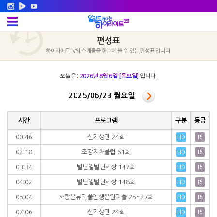
편성표
하이라이트TV의 스케줄을 한눈에 볼 수 있는 편성표 입니다.
오늘은 :
2026년 8월 6일 [목요일]
입니다.
2025/06/23 월요일
시간
프로그램
구분
등급
00:46
신기생뎐 24회
02:18
조강지처클럽 61회
03:34
별난일별난세상 147회
04:02
별난일별난세상 148회
05:04
사랑은뷰티풀인생은원더풀 25~27회
07:06
신기생뎐 24회