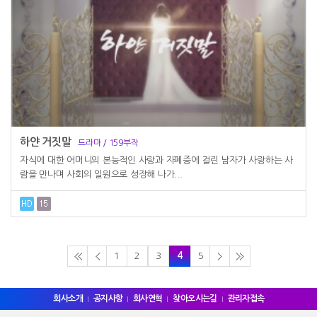
하얀 거짓말
드라마 / 159부작
자식에 대한 어머니의 본능적인 사랑과 자폐증에 걸린 남자가 사랑하는 사
람을 만나며 사회의 일원으로 성장해 나가...
1
2
3
4
5
회사소개
공지사항
회사연혁
찾아오시는길
관리자접속