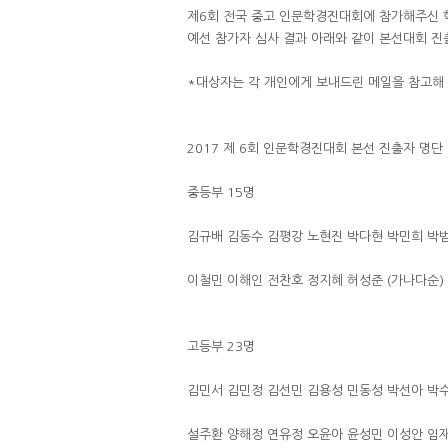
제6회 전국 중고 인문학경진대회에 참가해주신 
예선 참가자 심사 결과 아래와 같이 본선대회 
*대상자는 각 개인에게 보내드린 메일을 참고해
2017 제 6회 인문학경진대회 본선 진출자 명단
중등부 15명
김규배 김동수 김평강 노현진 박다현 박민희 박
이철민 이해인 전찬호 정지혜 허성준 (가나다순)
고등부 23명
김민서 김민정 김선민 김용성 민동성 박선아 박
설주환 양해정 연유정 오윤아 윤성민 이성안 임