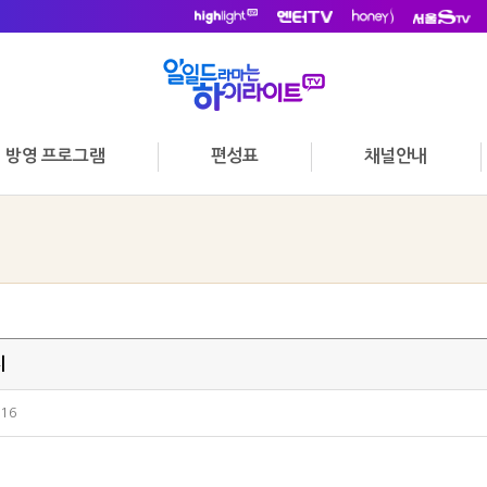
방영 프로그램
편성표
채널안내
지
:16