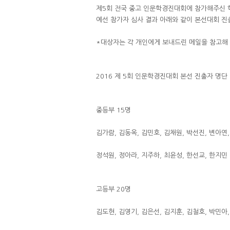
제5회 전국 중고 인문학경진대회에 참가해주신 
예선 참가자 심사 결과 아래와 같이 본선대회 
*대상자는 각 개인에게 보내드린 메일을 참고해
2016 제 5회 인문학경진대회 본선 진출자 명단
중등부 15명
김가람, 김동옥, 김민호, 김채원, 박선진, 변아연,
정석원, 정아라, 지주하, 최윤성, 한선교, 한지민
고등부 20명
김도현, 김영기, 김은선, 김지훈, 김철호, 박민아,