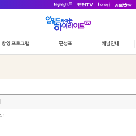
방영 프로그램
편성표
채널안내
지
:51