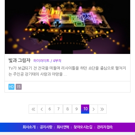
빛과 그림자
하이라이트 / 4부작
TV가 보급되기 전 전국을 떠돌며 리사이틀을 하던 쇼단을 중심으로 펼쳐지
는 주인공 강기태의 사랑과 야망을 ...
6
7
8
9
10
회사소개
공지사항
회사연혁
찾아오시는길
관리자접속