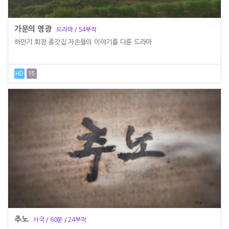
가문의 영광
드라마 / 54부작
하만기 회장 종갓집 자손들의 이야기를 다룬 드라마
추노
사극 / 60분 / 24부작