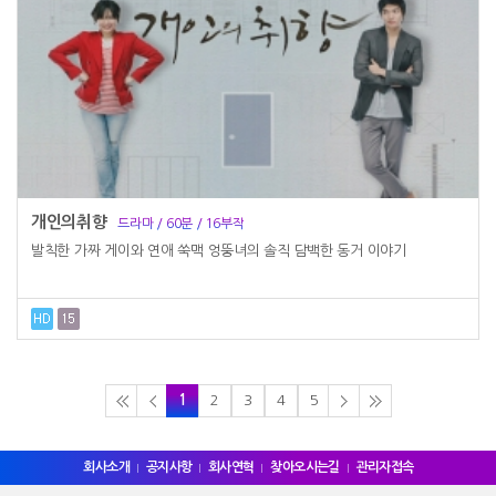
개인의취향
드라마 / 60분 / 16부작
발칙한 가짜 게이와 연애 쑥맥 엉뚱녀의 솔직 담백한 동거 이야기
1
2
3
4
5
회사소개
공지사항
회사연혁
찾아오시는길
관리자접속