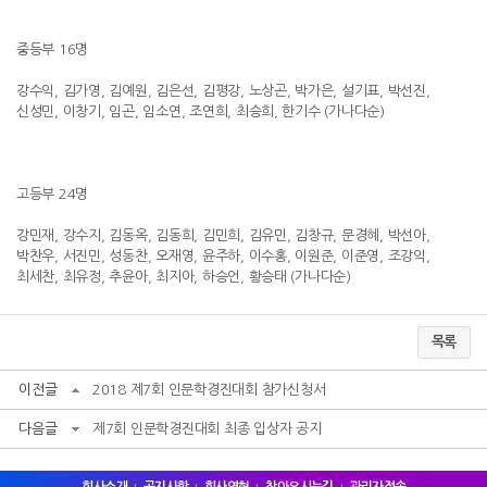
중등부 16명
강수익, 김가영, 김예원, 김은선, 김평강, 노상곤, 박가은, 설기표, 박선진,
신성민, 이창기, 임곤, 임소연, 조연희, 최승희, 한기수 (가나다순)
고등부 24명
강민재, 강수지, 김동옥, 김동희, 김민희, 김유민, 김창규, 문경혜, 박선아,
박찬우, 서진민, 성동찬, 오재영, 윤주하, 이수홍, 이원준, 이준영, 조강익,
최세찬, 최유정, 추윤아, 최지아, 하승언, 황승태 (가나다순)
목록
이전글
2018 제7회 인문학경진대회 참가신청서
다음글
제7회 인문학경진대회 최종 입상자 공지