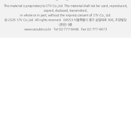
This material is proprietary to STV Co.,Ltd. This material shall not be used, reproduced,
copied, disclosed, transmitted,
in whole or in part, without the express consent of STV Co., Ltd.
© 2025 STV Co.,Ltd. All rights reserved 04553 서울특별시 중구 ​삼일대로 308, 조양빌딩
(본관) 9층
www.seoulstv.co.kr Tel 02-777-6466 Fax 02-777-6473