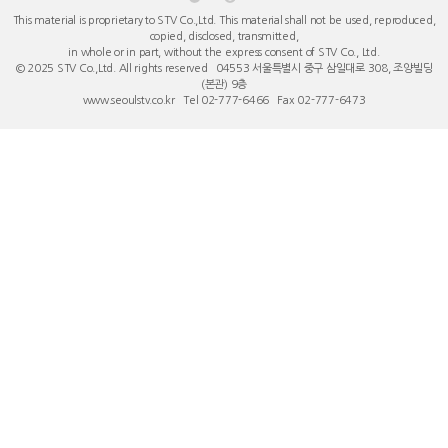
This material is proprietary to STV Co.,Ltd. This material shall not be used, reproduced,
copied, disclosed, transmitted,
in whole or in part, without the express consent of STV Co., Ltd.
© 2025 STV Co.,Ltd. All rights reserved 04553 서울특별시 중구 ​삼일대로 308, 조양빌딩
(본관) 9층
www.seoulstv.co.kr Tel 02-777-6466 Fax 02-777-6473