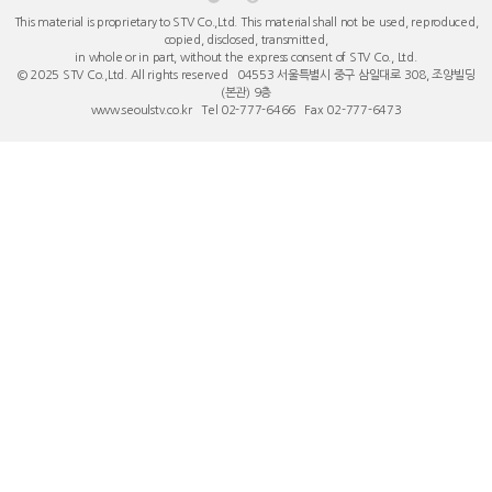
This material is proprietary to STV Co.,Ltd. This material shall not be used, reproduced,
copied, disclosed, transmitted,
in whole or in part, without the express consent of STV Co., Ltd.
© 2025 STV Co.,Ltd. All rights reserved 04553 서울특별시 중구 ​삼일대로 308, 조양빌딩
(본관) 9층
www.seoulstv.co.kr Tel 02-777-6466 Fax 02-777-6473