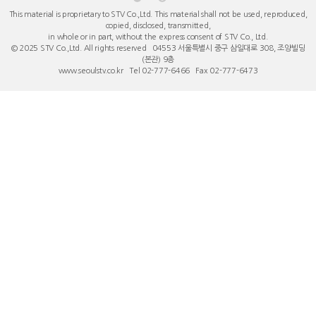
This material is proprietary to STV Co.,Ltd. This material shall not be used, reproduced,
copied, disclosed, transmitted,
in whole or in part, without the express consent of STV Co., Ltd.
© 2025 STV Co.,Ltd. All rights reserved 04553 서울특별시 중구 ​삼일대로 308, 조양빌딩
(본관) 9층
www.seoulstv.co.kr Tel 02-777-6466 Fax 02-777-6473