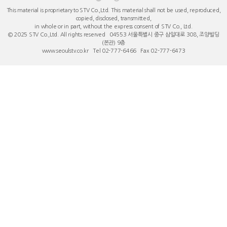
This material is proprietary to STV Co.,Ltd. This material shall not be used, reproduced,
copied, disclosed, transmitted,
in whole or in part, without the express consent of STV Co., Ltd.
© 2025 STV Co.,Ltd. All rights reserved 04553 서울특별시 중구 ​삼일대로 308, 조양빌딩
(본관) 9층
www.seoulstv.co.kr Tel 02-777-6466 Fax 02-777-6473