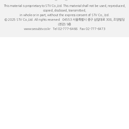
This material is proprietary to STV Co.,Ltd. This material shall not be used, reproduced,
copied, disclosed, transmitted,
in whole or in part, without the express consent of STV Co., Ltd.
© 2025 STV Co.,Ltd. All rights reserved 04553 서울특별시 중구 ​삼일대로 308, 조양빌딩
(본관) 9층
www.seoulstv.co.kr Tel 02-777-6466 Fax 02-777-6473