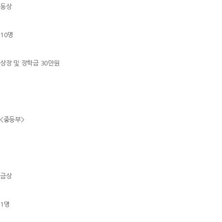
동상
10명
상장 및 장학금 30만원
<중등부>
금상
1명