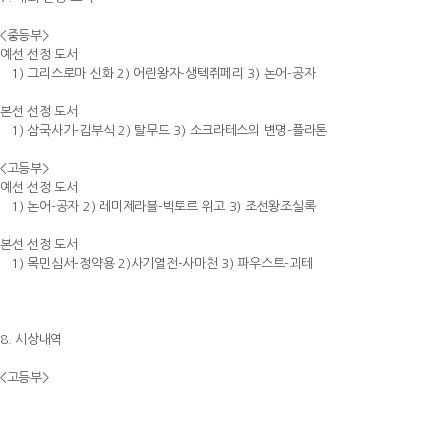
<중등부>
예선 선정 도서
1) 그리스로마 신화 2) 어린왕자-생텍쥐페리 3) 논어-공자
본선 선정 도서
1) 삼국사기-김부식 2) 탈무드 3) 소크라테스의 변명-플라톤
<고등부>
예선 선정 도서
1) 논어-공자 2) 레미제라블-빅토르 위고 3) 조선왕조실록
본선 선정 도서
1) 목민심서-정약용 2)사기열전-사마천 3) 파우스트-괴테
8. 시상내역
<고등부>