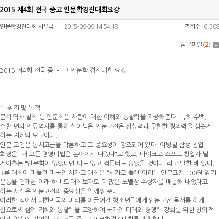
2015 제4회 전국 중고 인문학경진대회요강
인문학경진대회 사무국
2015-09-09 14:54:18
조회수
6,508
첨부파일
(
2
)
2015 제4회 전국 중 • 고 인문학 경진대회 요강
1. 취지 및 목적
문학·역사·철학 등 인문학은 사람에 대한 이해와 통찰력을 제공해준다. 특히 수백,
수천 년의 인류역사를 통해 살아남은 인문고전은 상상력과 무한한 창의력을 샘솟게
하는 지혜의 보고이다.
인문 고전은 동서고금을 막론하고 그 중요성이 강조되어 왔다. 이병철 삼성 창업
회장은 "내 모든 경영비법은 논어에서 나왔다"고 했고, 마이크로 소프트 창업자 빌
게이츠는 "인문학이 없었다면 나도 없고 컴퓨터도 없었을 것이다"라고 말한 바 있다.
3류 대학에 머물던 미국의 시카고 대학은 “시카고 플랜”이라는 인문고전 100권 읽기
운동을 전개한 이래 하버드 대학보다도 더 많은 노벨상 수상자를 배출해 내었다고
하는 사실은 인문고전의 중요성을 일깨워 준다.
이러한 점에서 대한민국의 미래를 이끌어갈 청소년들에게 인문고전 독서를 하게
함으로써 삶의 지혜와 통찰력을 고양하여 국가의 미래와 경쟁력 강화를 위한 창의적