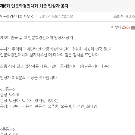
제6회 인문학경진대회 최종 입상자 공지
인문학경진대회 사무국
2017-11-30 17:07:38
조회수
9,375
첨부파일
(
0
)
제6회 전국 중.고 인문학경진대회 입상자 공지
본사가 주최하고 재단법인 안풍라장학재단이 후원한 제 6회 전국 중.고
인문학경진대회에 참가해주신 데 대하여 깊은 감사를 드립니다.
최종 심사 결과 입상자를 다음과 같이 공지합니다. (명단은 가나다 순)
입상자 여러분의 수상을 축하합니다!
<고등부>
금상: 박재욱
은상: 박선아, 박수지, 장지성, 정다은
동상: 김선민, 김용성, 민동성, 설주환, 오윤아, 이성안, 최나영
<중등부>