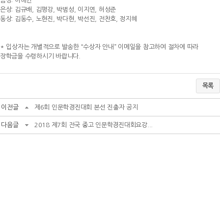
금상: 이해인
은상: 김규배, 김평강, 박범성, 이지연, 허성준
동상: 김동수, 노현진, 박다현, 박선진, 전찬호, 정지혜
* 입상자는 개별적으로 발송한 “수상자 안내” 이메일을 참고하여 절차에 따라
장학금을 수령하시기 바랍니다.
목록
이전글
제6회 인문학경진대회 본선 진출자 공지
다음글
2018 제7회 전국 중고 인문학경진대회요강...