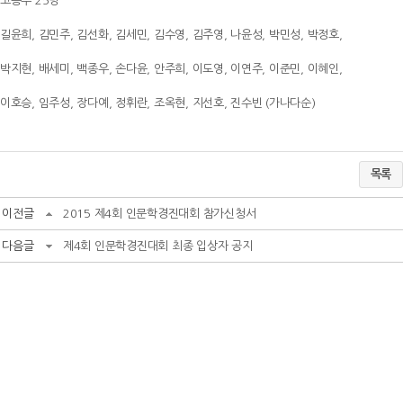
고등부 25명
길윤희, 김민주, 김선화, 김세민, 김수영, 김주영, 나윤성, 박민성, 박정호,
박지현, 배세미, 백종우, 손다윤, 안주희, 이도영, 이연주, 이준민, 이혜인,
이호승, 임주성, 장다예, 정휘란, 조옥현, 지선호, 진수빈 (가나다순)
목록
이전글
2015 제4회 인문학경진대회 참가신청서
다음글
제4회 인문학경진대회 최종 입상자 공지